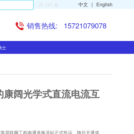
中文 |
English
共 197 条
销售热线:
15721079078
纳士
的康阔光学式直流电流互
流背靠背联网工程南通道换流站正式投运。随后北通道