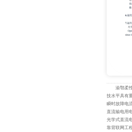
渝鄂柔
技水平具有
瞬时故障电
直流输电用电
光学式直流电
靠背联网工